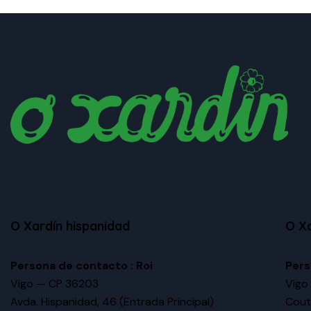
O Xardín hispanidad
O X
Persona de contacto : Roi
Pers
Vigo — CP 36203
Vigo
Avda. Hispanidad, 46
(Entrada Principal)
Cout