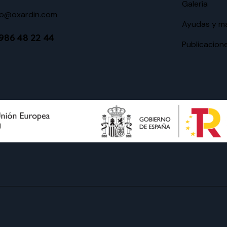
Galería
o@oxardin.com
Ayudas y ma
986 48 22 44
Publicacion