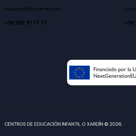
hispanidad@oxardin.com
cout
+34 986 91 77 77
+34 
CENTROS DE EDUCACIÓN INFANTIL O XARDÍN © 2026.