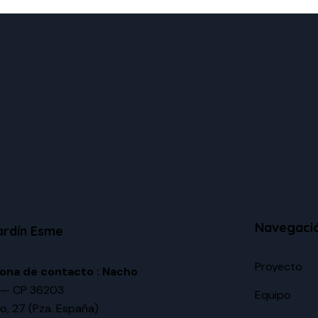
Navegaci
ardín Esme
Proyecto
ona de contacto : Nacho
 — CP 36203
Equipo
o, 27 (Pza. España)